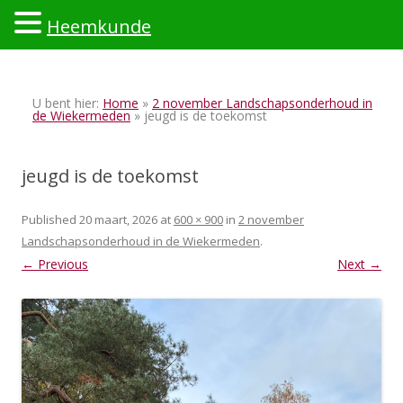
Heemkunde
Ski
to
U bent hier:
Home
»
2 november Landschapsonderhoud in
con
de Wiekermeden
» jeugd is de toekomst
jeugd is de toekomst
Published
20 maart, 2026
at
600 × 900
in
2 november
Landschapsonderhoud in de Wiekermeden
.
← Previous
Next →