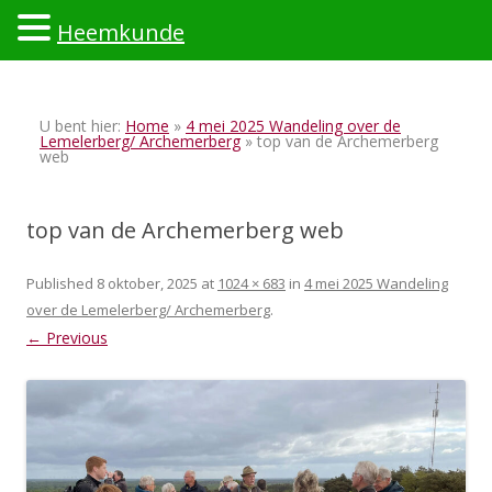
Heemkunde
Ski
to
U bent hier:
Home
»
4 mei 2025 Wandeling over de
con
Lemelerberg/ Archemerberg
» top van de Archemerberg
web
top van de Archemerberg web
Published
8 oktober, 2025
at
1024 × 683
in
4 mei 2025 Wandeling
over de Lemelerberg/ Archemerberg
.
← Previous