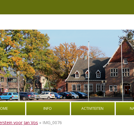
OME
INFO
ACTIVITEITEN
N
BESTUUR
BOEK: OORLOGSVERHALEN UIT
PROGRA
erstein voor Jan Vos
» IMG_0076
DE OUDE GEMEENTE WEERSELO
NATUURW
ADRES EN ROUTEBESCHRIJVING