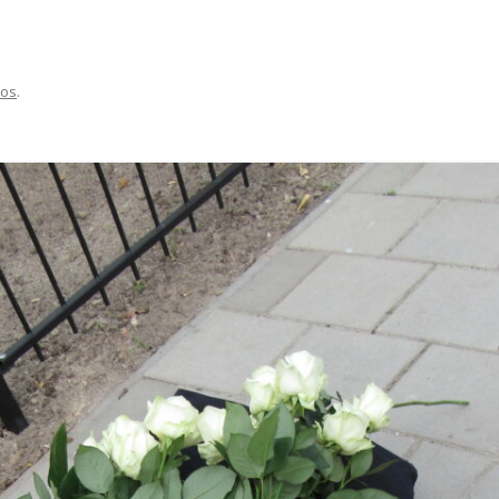
BIDPRENTJES OP EIGEN WEBSITE
PROGRA
OPENINGSTIJDEN 2025
NATUURW
KERKHOF WEERSELO
Vos
.
LID WORDEN OF KADO GEVEN
PROGRA
VERKOOP BOEKEN
NATUURW
SPONSOREN
INFORMA
PRIVACYVERKLARING
NATUUR
VERSLAG
ARCHIEF