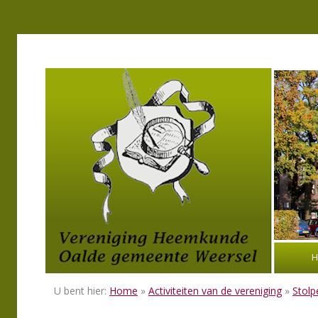
H
U bent hier:
Home
»
Activiteiten van de vereniging
»
Stolp