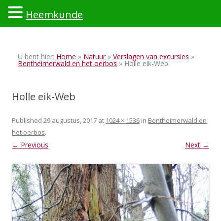
Heemkunde
Ski
to
U bent hier:
Home
»
Natuur
»
Verslagen van excursies
»
con
Bentheimerwald en het oerbos
» Holle eik-Web
Holle eik-Web
Published
29 augustus, 2017
at
1024 × 1536
in
Bentheimerwald en
het oerbos
.
← Previous
Next →