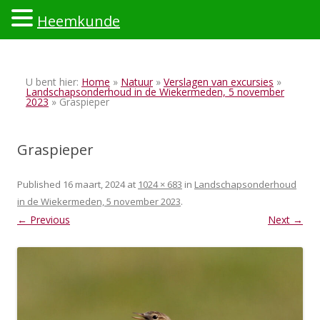
Heemkunde
Ski
to
U bent hier:
Home
»
Natuur
»
Verslagen van excursies
»
con
Landschapsonderhoud in de Wiekermeden, 5 november
2023
» Graspieper
Graspieper
Published
16 maart, 2024
at
1024 × 683
in
Landschapsonderhoud
in de Wiekermeden, 5 november 2023
.
← Previous
Next →