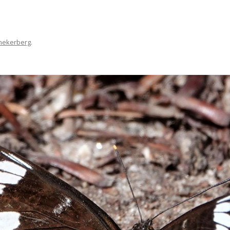
BIDPRENTJES OP EIGEN WEBSITE
PROGRA
OPENINGSTIJDEN 2025
NATUURW
KERKHOF WEERSELO
nnekerberg
.
LID WORDEN OF KADO GEVEN
PROGRA
VERKOOP BOEKEN
NATUURW
SPONSOREN
INFORMA
PRIVACYVERKLARING
NATUUR
VERSLAG
ARCHIEF