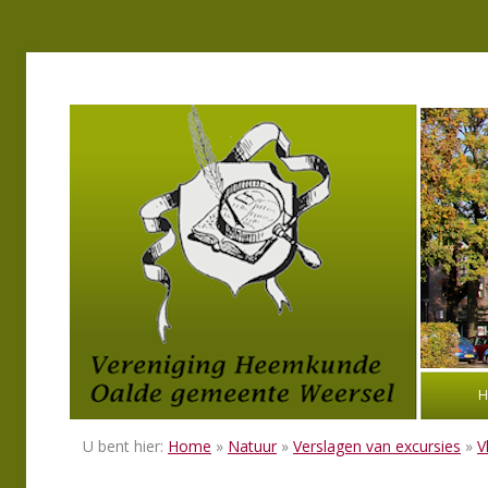
H
U bent hier:
Home
»
Natuur
»
Verslagen van excursies
»
V