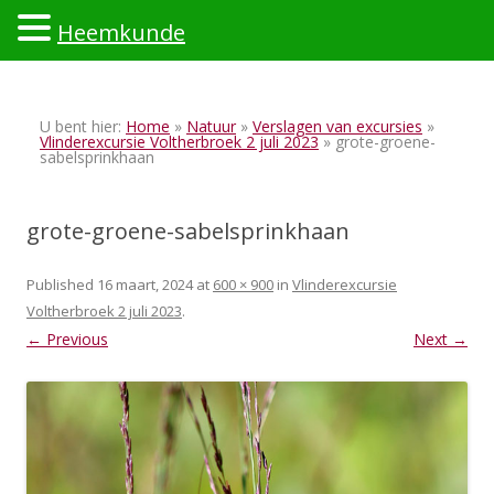
Heemkunde
Ski
to
U bent hier:
Home
»
Natuur
»
Verslagen van excursies
»
con
Vlinderexcursie Voltherbroek 2 juli 2023
» grote-groene-
sabelsprinkhaan
grote-groene-sabelsprinkhaan
Published
16 maart, 2024
at
600 × 900
in
Vlinderexcursie
Voltherbroek 2 juli 2023
.
← Previous
Next →