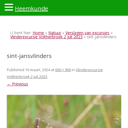
Heemkunde
Ski
to
U bent hier:
Home
»
Natuur
»
Verslagen van excursies
»
con
Vlinderexcursie Voltherbroek 2 juli 2023
» sint-jansvlinders
sint-jansvlinders
Published
16 maart, 2024
at
600 × 900
in
Vlinderexcursie
Voltherbroek 2 juli 2023
.
← Previous