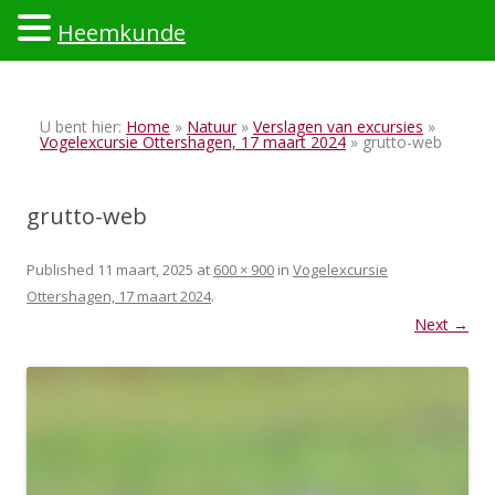
Heemkunde
Ski
to
U bent hier:
Home
»
Natuur
»
Verslagen van excursies
»
con
Vogelexcursie Ottershagen, 17 maart 2024
» grutto-web
grutto-web
Published
11 maart, 2025
at
600 × 900
in
Vogelexcursie
Ottershagen, 17 maart 2024
.
Next →