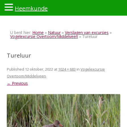
Heemkunde
Ski
to
U bent hier:
Home
»
Natuur
»
Verslagen van excursies
»
con
Vogelexcursie Overtoom/Middelveen
» Tureluur
Tureluur
Published
12 oktober, 2022
at
1024 × 683
in
Vogelexcursie
Overtoom/Middelveen
.
← Previous