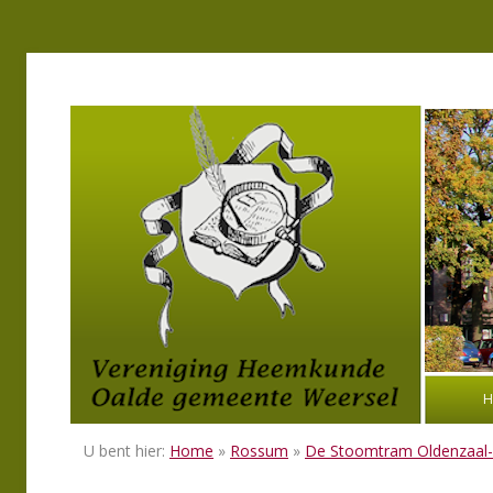
H
U bent hier:
Home
»
Rossum
»
De Stoomtram Oldenzaal