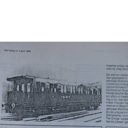
BIDPRENTJES OP EIGEN WEBSITE
PROGRA
OPENINGSTIJDEN 2025
NATUURW
KERKHOF WEERSELO
LID WORDEN OF KADO GEVEN
PROGRA
VERKOOP BOEKEN
NATUURW
SPONSOREN
INFORMA
PRIVACYVERKLARING
NATUUR
VERSLAG
ARCHIEF