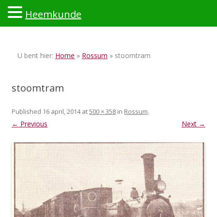
Heemkunde
Ski
to
U bent hier:
Home
»
Rossum
» stoomtram
con
stoomtram
Published
16 april, 2014
at
500 × 358
in
Rossum
.
← Previous
Next →