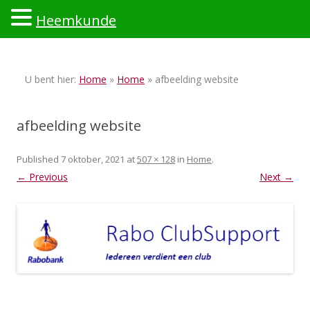
Heemkunde
Ski
to
U bent hier:
Home
»
Home
» afbeelding website
con
afbeelding website
Published
7 oktober, 2021
at
507 × 128
in
Home
.
← Previous
Next →