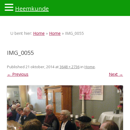
Heemkunde
Ski
to
U bent hier:
Home
»
Home
» IMG_0055
con
IMG_0055
Published
21 oktober, 2014
at
3648 × 2736
in
Home
.
← Previous
Next →