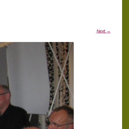
MMA
PROGRAMMA
ERKGROEP 2025
LEDENBIJEENKOMSTEN 2025
MMA
PROGRAMMA
Next →
ERKGROEP 2024
LEDENBIJEENKOMSTEN 2024
TIE
WERKGROEP
EN VAN EXCURSIES
 NATUUR