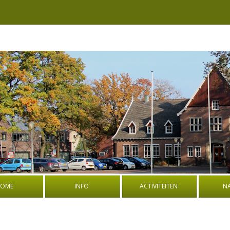
OME
INFO
ACTIVITEITEN
N
BESTUUR
BOEK: OORLOGSVERHALEN UIT
PROGRA
DE OUDE GEMEENTE WEERSELO
NATUURW
ADRES EN ROUTEBESCHRIJVING