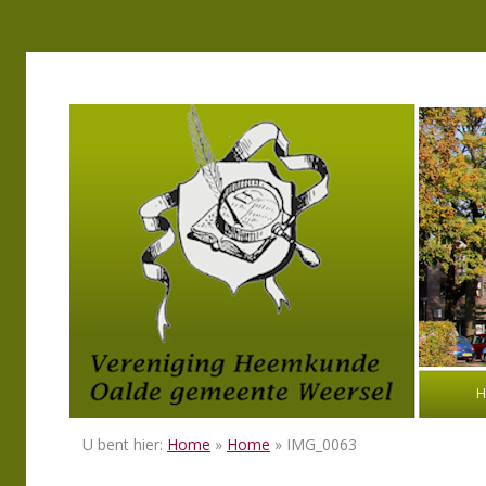
H
U bent hier:
Home
»
Home
» IMG_0063