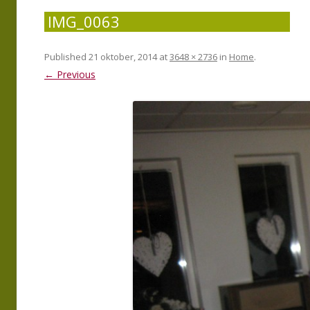
IMG_0063
Published
21 oktober, 2014
at
3648 × 2736
in
Home
.
← Previous