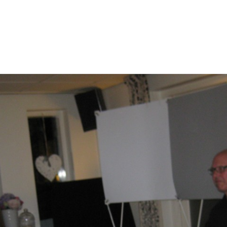
BIDPRENTJES OP EIGEN WEBSITE
PROGRA
OPENINGSTIJDEN 2025
NATUURW
KERKHOF WEERSELO
LID WORDEN OF KADO GEVEN
PROGRA
VERKOOP BOEKEN
NATUURW
SPONSOREN
INFORMA
PRIVACYVERKLARING
NATUUR
VERSLAG
ARCHIEF