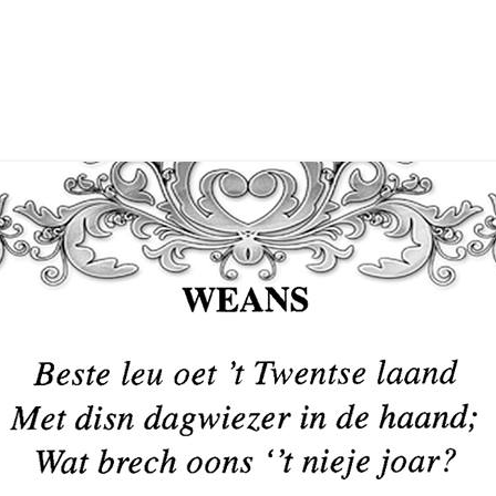
BIDPRENTJES OP EIGEN WEBSITE
PROGRA
OPENINGSTIJDEN 2025
NATUURW
KERKHOF WEERSELO
LID WORDEN OF KADO GEVEN
PROGRA
VERKOOP BOEKEN
NATUURW
SPONSOREN
INFORMA
PRIVACYVERKLARING
NATUUR
VERSLAG
ARCHIEF