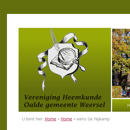
H
U bent hier:
Home
»
Home
» wens Ge Nijkamp