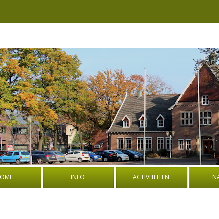
OME
INFO
ACTIVITEITEN
N
BESTUUR
BOEK: OORLOGSVERHALEN UIT
PROGRA
DE OUDE GEMEENTE WEERSELO
NATUURW
ADRES EN ROUTEBESCHRIJVING