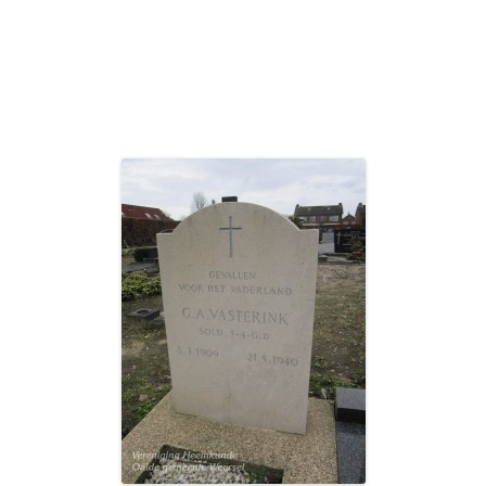
BIDPRENTJES OP EIGEN WEBSITE
PROGRA
OPENINGSTIJDEN 2025
NATUURW
KERKHOF WEERSELO
LID WORDEN OF KADO GEVEN
PROGRA
VERKOOP BOEKEN
NATUURW
SPONSOREN
INFORMA
PRIVACYVERKLARING
NATUUR
VERSLAG
ARCHIEF