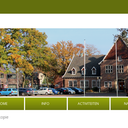
OME
INFO
ACTIVITEITEN
N
BESTUUR
BOEK: OORLOGSVERHALEN UIT
PROGRA
kopie
DE OUDE GEMEENTE WEERSELO
NATUURW
ADRES EN ROUTEBESCHRIJVING