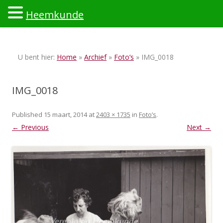
Heemkunde
Ski
to
U bent hier:
Home
»
Archief
»
Foto’s
» IMG_0018
con
IMG_0018
Published
15 maart, 2014
at
2403 × 1735
in
Foto’s
.
← Previous
Next →