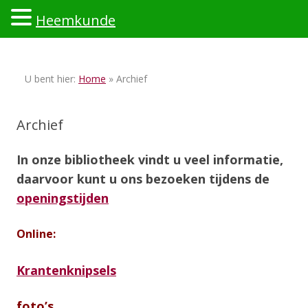
Heemkunde
Ski
to
U bent hier:
Home
» Archief
con
Archief
In onze bibliotheek vindt u veel informatie,
daarvoor kunt u ons bezoeken tijdens de
openingstijden
Online:
Krantenknipsels
foto’s