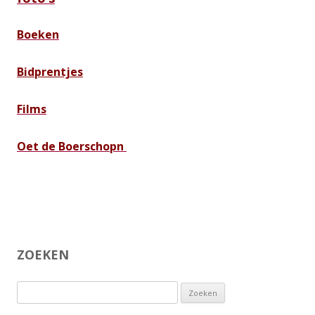
Boeken
B
idprentjes
Films
Oet de Boerschopn
ZOEKEN
Zoeken
naar: