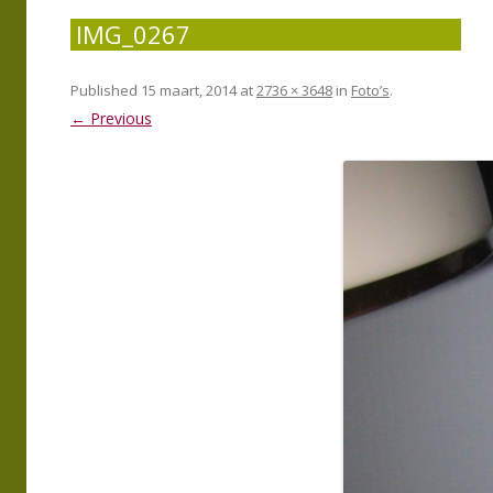
IMG_0267
Published
15 maart, 2014
at
2736 × 3648
in
Foto’s
.
← Previous