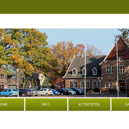
OME
INFO
ACTIVITEITEN
N
BESTUUR
BOEK: OORLOGSVERHALEN UIT
PROGRA
DE OUDE GEMEENTE WEERSELO
NATUURW
ADRES EN ROUTEBESCHRIJVING