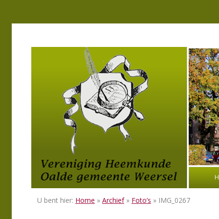
H
U bent hier:
Home
»
Archief
»
Foto’s
» IMG_0267