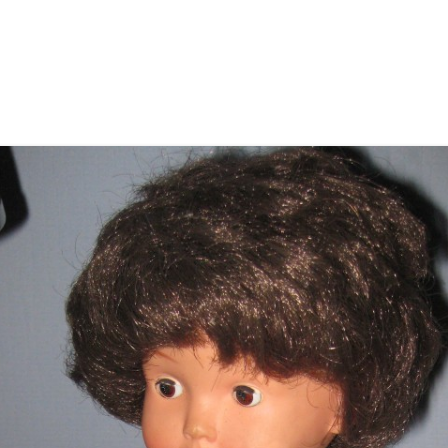
BIDPRENTJES OP EIGEN WEBSITE
PROGRA
OPENINGSTIJDEN 2025
NATUURW
KERKHOF WEERSELO
LID WORDEN OF KADO GEVEN
PROGRA
VERKOOP BOEKEN
NATUURW
SPONSOREN
INFORMA
PRIVACYVERKLARING
NATUUR
VERSLAG
ARCHIEF