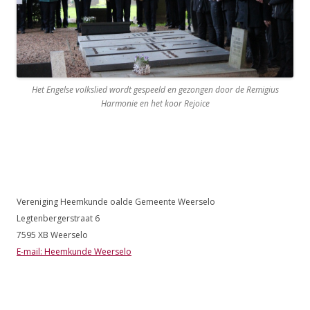
Het Engelse volkslied wordt gespeeld en gezongen door de Remigius
Harmonie en het koor Rejoice
Vereniging Heemkunde oalde Gemeente Weerselo
Legtenbergerstraat 6
7595 XB Weerselo
E-mail: Heemkunde Weerselo