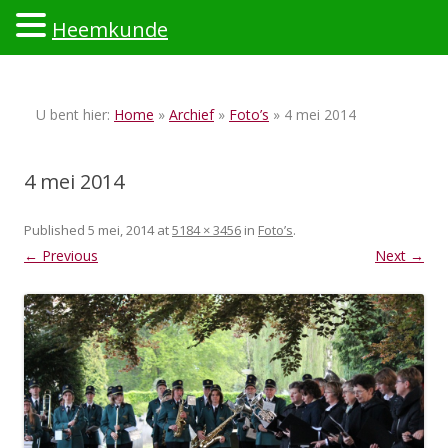
Heemkunde
Ski
to
U bent hier:
Home
»
Archief
»
Foto’s
» 4 mei 2014
con
4 mei 2014
Published
5 mei, 2014
at
5184 × 3456
in
Foto’s
.
← Previous
Next →