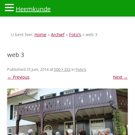
Heemkunde
Ski
to
U bent hier:
Home
»
Archief
»
Foto’s
» web 3
con
web 3
Published
25 juni, 2014
at
500 × 333
in
Foto’s
.
← Previous
Next →