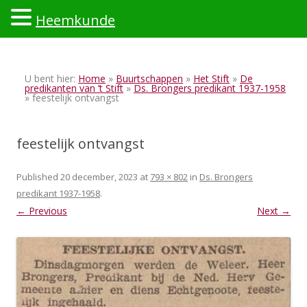
Heemkunde
Ski
to
U bent hier:
Home
»
Buurtschappen
»
Het Stift
»
De
con
predikanten van ’t Stift
»
Ds. Brongers predikant 1937-1958
» feestelijk ontvangst
feestelijk ontvangst
Published
20 december, 2023
at
793 × 802
in
Ds. Brongers
predikant 1937-1958
.
← Previous
Next →