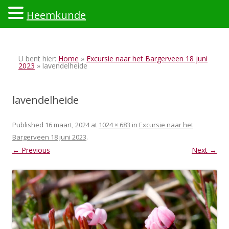
Heemkunde
Ski
to
U bent hier:
Home
»
Excursie naar het Bargerveen 18 juni
con
2023
» lavendelheide
lavendelheide
Published
16 maart, 2024
at
1024 × 683
in
Excursie naar het
Bargerveen 18 juni 2023
.
← Previous
Next →