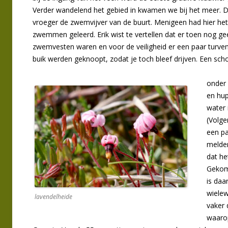
Verder wandelend het gebied in kwamen we bij het meer. D
vroeger de zwemvijver van de buurt. Menigeen had hier het
zwemmen geleerd. Erik wist te vertellen dat er toen nog ge
zwemvesten waren en voor de veiligheid er een paar turve
buik werden geknoopt, zodat je toch bleef drijven. Een sch
onder 
en hup
water 
(Volge
een pa
melden
dat he
Gekome
is daa
wielew
lavendelheide
vaker 
waarop