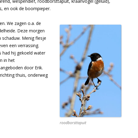
rend, wespendief, roodborsttapuit, kraanvogel (geluid),
rs, en ook de boompieper.
en. We zagen o.a. de
delheide. Deze morgen
 schaduw. Menig flesje
even een verrassing.
 had hij gekoeld water
n in het
angeboden door Erik.
ichting thuis, onderweg
roodborsttapuit