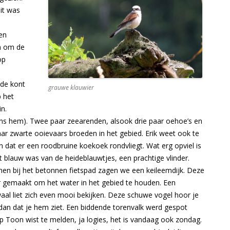
it was
en
n om de
op
de kont
grauwe klauwier
 het
in.
ns hem). Twee paar zeearenden, alsook drie paar oehoe’s en
ar zwarte ooievaars broeden in het gebied. Erik weet ook te
 dat er een roodbruine koekoek rondvliegt. Wat erg opviel is
t blauw was van de heideblauwtjes, een prachtige vlinder.
n bij het betonnen fietspad zagen we een keileemdijk. Deze
r gemaakt om het water in het gebied te houden. Een
aal liet zich even mooi bekijken. Deze schuwe vogel hoor je
dan dat je hem ziet. Een biddende torenvalk werd gespot
 Toon wist te melden, ja logies, het is vandaag ook zondag.