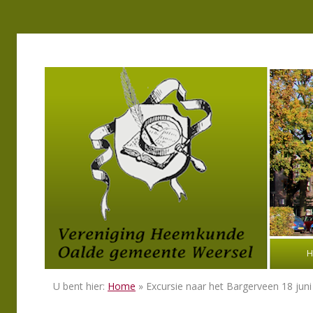
H
U bent hier:
Home
» Excursie naar het Bargerveen 18 jun