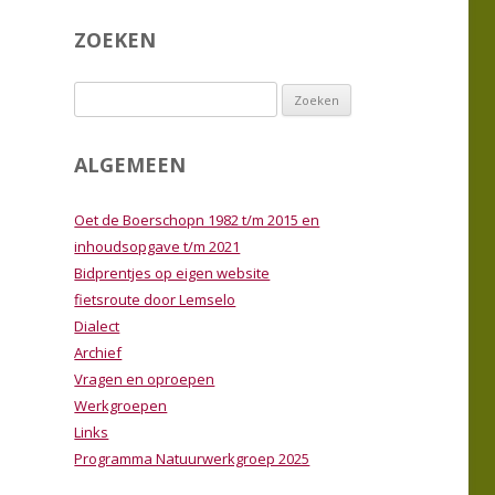
MMA
PROGRAMMA
ZOEKEN
ERKGROEP 2025
LEDENBIJEENKOMSTEN 2025
Zoeken
MMA
PROGRAMMA
naar:
ERKGROEP 2024
LEDENBIJEENKOMSTEN 2024
ALGEMEEN
TIE
WERKGROEP
Oet de Boerschopn 1982 t/m 2015 en
EN VAN EXCURSIES
inhoudsopgave t/m 2021
Bidprentjes op eigen website
 NATUUR
fietsroute door Lemselo
Dialect
Archief
Vragen en oproepen
Werkgroepen
Links
Programma Natuurwerkgroep 2025