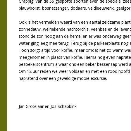
Grappig. Van de 55 gespotte soorten even de speciale: zeea
blauwborst, bosrietzanger, dodaars, veldleeuwerik, geelgo
Ook is het vermelden waard van een aantal zeldzame plant
zonnedauw, welriekende nachtorchis, veenbes en de laven
stond de zon hoog aan de hemel en er was onderweg geen
water ging leeg mee terug. Terug bij de parkeerplaats nog 
Toon zorgt altijd voor koffie, maar omdat het zo warm was
meegenomen in plaats van koffie. Hierna nog even naprate
bezoekerscentrum alwaar ons een beker bessensap werd a
Om 12 uur reden we weer voldaan en met een rood hoofd r
napratend over een geweldige mooie excursie.
Jan Grotelaar en Jos Schabbink