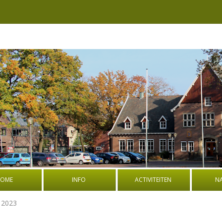
OME
INFO
ACTIVITEITEN
N
BESTUUR
BOEK: OORLOGSVERHALEN UIT
PROGRA
i 2023
DE OUDE GEMEENTE WEERSELO
NATUURW
ADRES EN ROUTEBESCHRIJVING