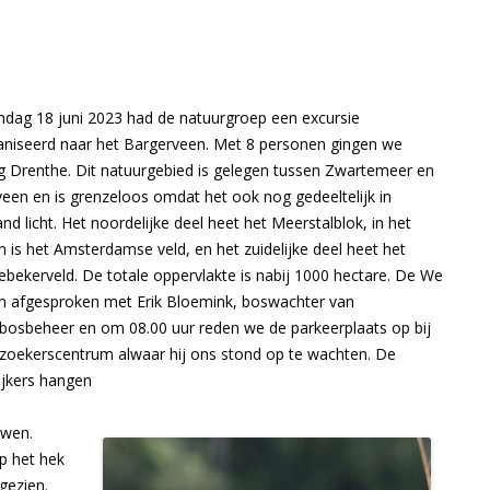
BIDPRENTJES OP EIGEN WEBSITE
PROGRA
OPENINGSTIJDEN 2025
NATUURW
KERKHOF WEERSELO
LID WORDEN OF KADO GEVEN
PROGRA
VERKOOP BOEKEN
dag 18 juni 2023 had de natuurgroep een excursie
NATUURW
SPONSOREN
niseerd naar het Bargerveen. Met 8 personen gingen we
INFORMA
ng Drenthe. Dit natuurgebied is gelegen tussen Zwartemeer en
PRIVACYVERKLARING
NATUUR
een en is grenzeloos omdat het ook nog gedeeltelijk in
and licht. Het noordelijke deel heet het Meerstalblok, in het
VERSLAG
 is het Amsterdamse veld, en het zuidelijke deel heet het
bekerveld. De totale oppervlakte is nabij 1000 hectare. De We
ARCHIEF
n afgesproken met Erik Bloemink, boswachter van
bosbeheer en om 08.00 uur reden we de parkeerplaats op bij
zoekerscentrum alwaar hij ons stond op te wachten. De
ijkers hangen
uwen.
Op het hek
gezien.