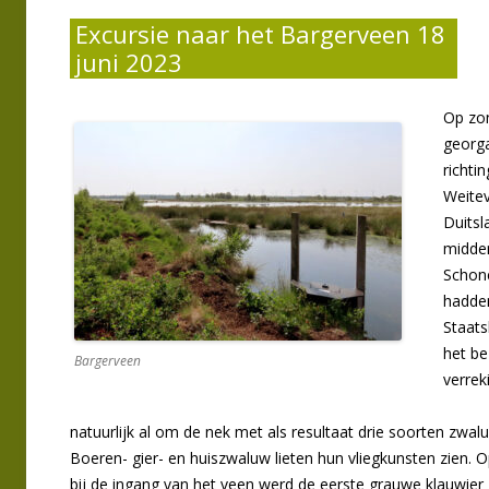
Excursie naar het Bargerveen 18
juni 2023
Op zon
georga
richti
Weitev
Duitsl
midden
Schone
hadde
Staats
het be
Bargerveen
verrek
natuurlijk al om de nek met als resultaat drie soorten zwal
Boeren- gier- en huiszwaluw lieten hun vliegkunsten zien. 
bij de ingang van het veen werd de eerste grauwe klauwier 