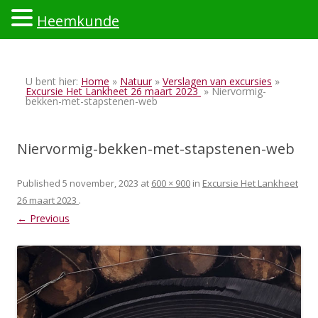
Heemkunde
Ski
to
U bent hier:
Home
»
Natuur
»
Verslagen van excursies
»
con
Excursie Het Lankheet 26 maart 2023
» Niervormig-
bekken-met-stapstenen-web
Niervormig-bekken-met-stapstenen-web
Published
5 november, 2023
at
600 × 900
in
Excursie Het Lankheet
26 maart 2023
.
← Previous