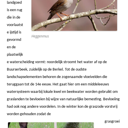
landgoed
is een rug
die in de
voorlaatst
e ijstijd is
Heggenmus
gevormd
en de
plaatselijk
e waterscheiding vormt: noordelijk stroomt het water af op de
Buurserbeek, zuidelijk op de Berkel. Tot de oudste
landschapselementen behoren de zogenaamde vloeivelden die
teruggaan tot de 14e eeuw. Het gaat hier om een middeleeuws
watersysteem waarbij lokale kwel en beekwater worden gebruikt om
graslanden te bevloeien bij wijze van natuurlijke bemesting. Bevloeiing
had ook nog andere voordelen. In de winter kon de graszode vorstvrij
worden gehouden zodat de
grasgroei