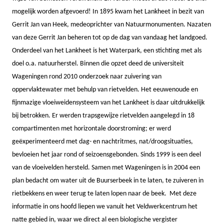
mogelijk worden afgevoerd! In 1895 kwam het Lankheet in bezit van
Gerrit Jan van Heek, medeoprichter van Natuurmonumenten. Nazaten
van deze Gerrit Jan beheren tot op de dag van vandaag het landgoed.
Onderdeel van het Lankheet is het Waterpark, een stichting met als
doel o.a. natuurherstel. Binnen die opzet deed de universiteit
Wageningen rond 2010 onderzoek naar zuivering van
oppervlaktewater met behulp van rietvelden. Het eeuwenoude en
fijnmazige vloeiweidensysteem van het Lankheet is daar uitdrukkelijk
bij betrokken. Er werden trapsgewijze rietvelden aangelegd in 18
compartimenten met horizontale doorstroming; er werd
geëxperimenteerd met dag- en nachtritmes, nat/droogsituaties,
bevloeien het jaar rond of seizoensgebonden. Sinds 1999 is een deel
van de vloeivelden hersteld. Samen met Wageningen is in 2004 een
plan bedacht om water uit de Buurserbeek in te laten, te zuiveren in
rietbekkens en weer terug te laten lopen naar de beek. Met deze
informatie in ons hoofd liepen we vanuit het Veldwerkcentrum het
natte gebied in, waar we direct al een biologische vergister