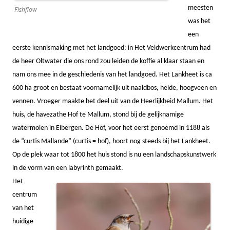
meesten
Fishflow
was het
een
eerste kennismaking met het landgoed: in Het Veldwerkcentrum had
de heer Oltwater die ons rond zou leiden de koffie al klaar staan en
nam ons mee in de geschiedenis van het landgoed. Het Lankheet is ca
600 ha groot en bestaat voornamelijk uit naaldbos, heide, hoogveen en
vennen. Vroeger maakte het deel uit van de Heerlijkheid Mallum. Het
huis, de havezathe Hof te Mallum, stond bij de gelijknamige
watermolen in Eibergen. De Hof, voor het eerst genoemd in 1188 als
de “curtis Mallande” (curtis = hof), hoort nog steeds bij het Lankheet.
Op de plek waar tot 1800 het huis stond is nu een landschapskunstwerk
in de vorm van een labyrinth gemaakt.
Het
centrum
van het
huidige