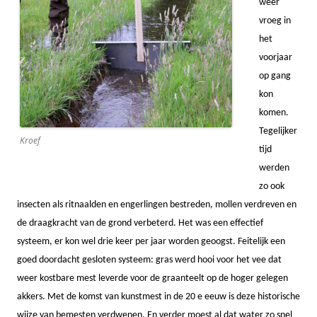
weer
vroeg in
het
voorjaar
op gang
kon
komen.
Tegelijker
Kroef
tijd
werden
zo ook
insecten als ritnaalden en engerlingen bestreden, mollen verdreven en
de draagkracht van de grond verbeterd. Het was een effectief
systeem, er kon wel drie keer per jaar worden geoogst. Feitelijk een
goed doordacht gesloten systeem: gras werd hooi voor het vee dat
weer kostbare mest leverde voor de graanteelt op de hoger gelegen
akkers. Met de komst van kunstmest in de 20 e eeuw is deze historische
wijze van bemesten verdwenen. En verder moest al dat water zo snel