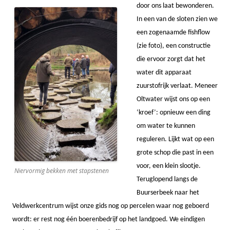
door ons laat bewonderen.
In een van de sloten zien we
een zogenaamde fishflow
(zie foto), een constructie
die ervoor zorgt dat het
water dit apparaat
zuurstofrijk verlaat. Meneer
Oltwater wijst ons op een
‘kroef’: opnieuw een ding
om water te kunnen
reguleren. Lijkt wat op een
grote schop die past in een
voor, een klein slootje.
Niervormig bekken met stapstenen
Teruglopend langs de
Buurserbeek naar het
Veldwerkcentrum wijst onze gids nog op percelen waar nog geboerd
wordt: er rest nog één boerenbedrijf op het landgoed. We eindigen