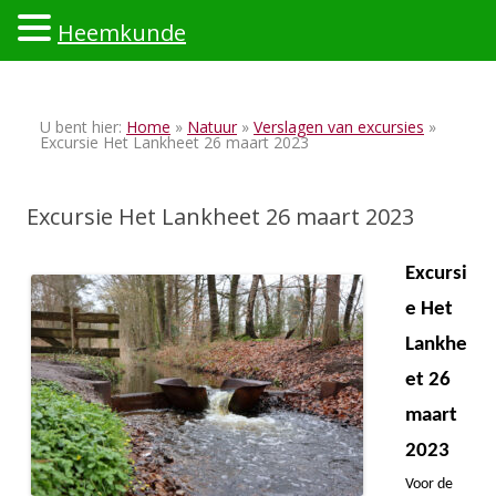
Heemkunde
Ski
to
U bent hier:
Home
»
Natuur
»
Verslagen van excursies
»
con
Excursie Het Lankheet 26 maart 2023
Excursie Het Lankheet 26 maart 2023
Excursi
e Het
Lankhe
et 26
maart
2023
Voor de