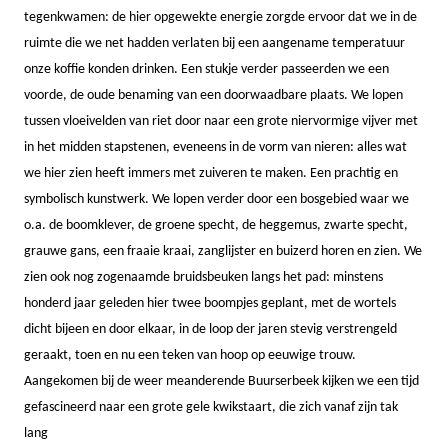
tegenkwamen: de hier opgewekte energie zorgde ervoor dat we in de
ruimte die we net hadden verlaten bij een aangename temperatuur
onze koffie konden drinken. Een stukje verder passeerden we een
voorde, de oude benaming van een doorwaadbare plaats. We lopen
tussen vloeivelden van riet door naar een grote niervormige vijver met
in het midden stapstenen, eveneens in de vorm van nieren: alles wat
we hier zien heeft immers met zuiveren te maken. Een prachtig en
symbolisch kunstwerk. We lopen verder door een bosgebied waar we
o.a. de boomklever, de groene specht, de heggemus, zwarte specht,
grauwe gans, een fraaie kraai, zanglijster en buizerd horen en zien. We
zien ook nog zogenaamde bruidsbeuken langs het pad: minstens
honderd jaar geleden hier twee boompjes geplant, met de wortels
dicht bijeen en door elkaar, in de loop der jaren stevig verstrengeld
geraakt, toen en nu een teken van hoop op eeuwige trouw.
Aangekomen bij de weer meanderende Buurserbeek kijken we een tijd
gefascineerd naar een grote gele kwikstaart, die zich vanaf zijn tak
lang