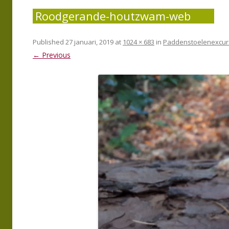
Roodgerande-houtzwam-web
Published
27 januari, 2019
at
1024 × 683
in
Paddenstoelenexcursi
← Previous