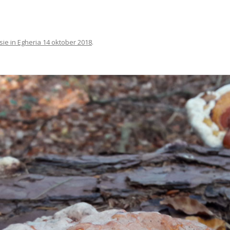
BIDPRENTJES OP EIGEN WEBSITE
PROGRA
OPENINGSTIJDEN 2025
NATUURW
KERKHOF WEERSELO
e in Egheria 14 oktober 2018
LID WORDEN OF KADO GEVEN
.
PROGRA
VERKOOP BOEKEN
NATUURW
SPONSOREN
INFORMA
PRIVACYVERKLARING
NATUUR
VERSLAG
ARCHIEF