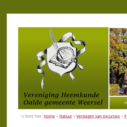
H
U bent hier:
Home
»
Natuur
»
Verslagen van excursies
»
P