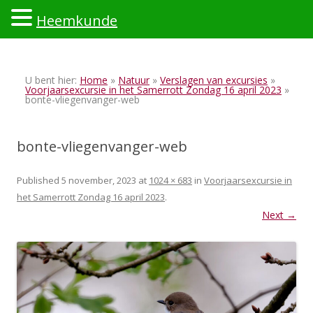
Heemkunde
Ski
to
U bent hier:
Home
»
Natuur
»
Verslagen van excursies
»
con
Voorjaarsexcursie in het Samerrott Zondag 16 april 2023
»
bonte-vliegenvanger-web
bonte-vliegenvanger-web
Published
5 november, 2023
at
1024 × 683
in
Voorjaarsexcursie in
het Samerrott Zondag 16 april 2023
.
Next →