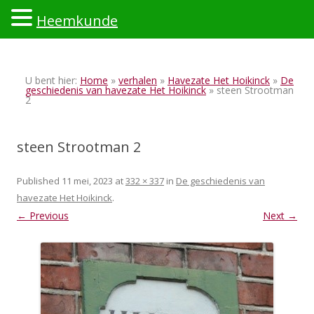
Heemkunde
Ski
to
U bent hier:
Home
»
verhalen
»
Havezate Het Hoikinck
»
De
con
geschiedenis van havezate Het Hoikinck
» steen Strootman
2
steen Strootman 2
Published
11 mei, 2023
at
332 × 337
in
De geschiedenis van
havezate Het Hoikinck
.
← Previous
Next →