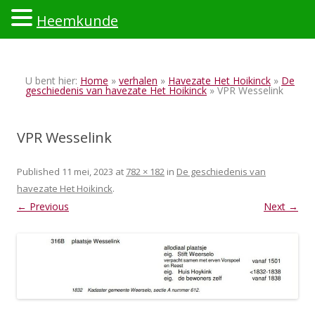
Heemkunde
Ski
to
U bent hier:
Home
»
verhalen
»
Havezate Het Hoikinck
»
De
con
geschiedenis van havezate Het Hoikinck
» VPR Wesselink
VPR Wesselink
Published
11 mei, 2023
at
782 × 182
in
De geschiedenis van
havezate Het Hoikinck
.
← Previous
Next →