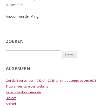
huiswaarts.
Antoon van der Vring
ZOEKEN
Zoeken
naar:
ALGEMEEN
Oet de Boerschopn 1982 t/m 2015 en inhoudsopgave t/m 2021
Bidprentjes op eigen website
fietsroute door Lemselo
Dialect
Archief