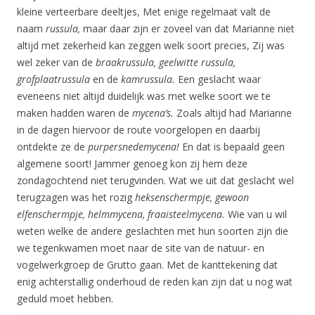
kleine verteerbare deeltjes, Met enige regelmaat valt de
naam
russula,
maar daar zijn er zoveel van dat Marianne niet
altijd met zekerheid kan zeggen welk soort precies, Zij was
wel zeker van de
braakrussula, geelwitte russula,
grofplaatrussula
en de
kamrussula.
Een geslacht waar
eveneens niet altijd duidelijk was met welke soort we te
maken hadden waren de
mycena’s.
Zoals altijd had Marianne
in de dagen hiervoor de route voorgelopen en daarbij
ontdekte ze de
purpersnedemycena!
En dat is bepaald geen
algemene soort! Jammer genoeg kon zij hem deze
zondagochtend niet terugvinden. Wat we uit dat geslacht wel
terugzagen was het rozig
heksenschermpje, gewoon
elfenschermpje, helmmycena, fraaisteelmycena.
Wie van u wil
weten welke de andere geslachten met hun soorten zijn die
we tegenkwamen moet naar de site van de natuur- en
vogelwerkgroep de Grutto gaan. Met de kanttekening dat
enig achterstallig onderhoud de reden kan zijn dat u nog wat
geduld moet hebben.