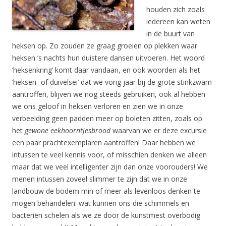
houden zich zoals
iedereen kan weten
in de buurt van
heksen op. Zo zouden ze graag groeien op plekken waar
heksen ’s nachts hun duistere dansen uitvoeren. Het woord
‘heksenkring’ komt daar vandaan, en ook woorden als het
‘heksen- of duivelsei’ dat we vorig jaar bij de grote stinkzwam
aantroffen, blijven we nog steeds gebruiken, ook al hebben
we ons geloof in heksen verloren en zien we in onze
verbeelding geen padden meer op boleten zitten, zoals op
het
gewone eekhoorntjesbrood
waarvan we er deze excursie
een paar prachtexemplaren aantroffen! Daar hebben we
intussen te veel kennis voor, of misschien denken we alleen
maar dat we veel intelligenter zijn dan onze voorouders! We
menen intussen zoveel slimmer te zijn dat we in onze
landbouw de bodem min of meer als levenloos denken te
mogen behandelen: wat kunnen ons die schimmels en
bacteriën schelen als we ze door de kunstmest overbodig