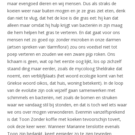
maar evengoed dieren en wij mensen. Dus als straks de
koeien weer naar buiten mogen en je ze gras ziet eten, denk
dan niet te vlug, dat het de koe is die gras eet: hij kan dat
alleen maar omdat hij hulp krijgt van bacteriën in zijn maag
die hem helpen het gras te verteren. En dat gaat voor ons
mensen net zo goed op: zonder microben in onze darmen
(artsen spreken van ‘darmflora’) zou ons voedsel niet tot
poep verteren en zouden we een zware pijp roken. Ons
lichaam is geen, wat op het eerste oog lijkt, los op zichzelf
staand ding maar eerder, zoals de mycoloog Sheldrake dat
noemt, een verblijfplaats (het woord ecologie komt van het
Griekse woord oikos, dat huis, woning betekent). In de loop
van de evolutie zijn ook wijzelf gaan samenwerken met
schimmels en bacteriën, net zoals de bomen en struiken
waar we vandaag stil bij stonden, en dat is toch wel iets waar
we ons over mogen verwonderen. Evenmin vanzelfsprekend
is dat Toon Zonder koffie met koeken tevoorschijn tovert,
ook deze keer weer. Wanneer Marianne tenslotte evenals
Toon zijn bedankt, keert eenieder zo te zien tevreden