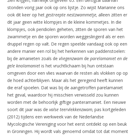
zien krijgen, namelijk ongeveer 65. Een dertigtal daarvan
stonden vorig jaar ook op ons lijstje. Zo wijst Marianne ons
ook dit keer op het
gestreepte nestzwammetje,
alleen zitten er
dit jaar geen witte klompjes in de kleine kommetjes. In die
klompjes, ook peridiolen geheten, zitten de sporen van het
zwammetje en die sporen worden weggeslingerd als er een
druppel regen op valt. De regen speelde vandaag ook op een
andere manier een rol bij het herkennen van paddenstoelen:
bij de amanieten zoals de
vliegenzwam
de
parelamaniet en de
gele knolamaniet
is het vruchtlichaam bij hun ontstaan
omgeven door een vlies waarvan de resten als vlokken op op
de hoed achterblijven. Maar als het geregend heeft kunnen
die eraf spoelen. Dat was bij de aangetroffen parelamaniet
het geval, waardoor hij misschien verwisseld zou kunnen
worden met de behoorlijk giftige panteramaniet. Een nieuwe
soort dit jaar was de
valse teervlekkenzwam,
pas kortgeleden
(2012) tijdens een werkweek van de Nederlandse
Mycologische Vereniging voor het eerst ontdekt op een beuk
in Groningen. Hij wordt vals genoemd omdat tot dat moment