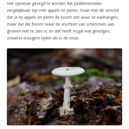
niet opnieuw gezegd te worden dat paddenstoelen
vergelijkbaar zijn met appels en peren, maar met dit verschil
dat je bij appels en peren de boom ziet waar ze aanhangen,
maar dat die ‘boom’ waar de vruchten van schimmels aan
groeien niet te zien is, en dat heeft nogal wat gevolgen,
zowel in vroegere tijden als in de onze.