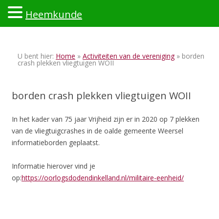
Heemkunde
Ski
to
U bent hier:
Home
»
Activiteiten van de vereniging
» borden
con
crash plekken vliegtuigen WOII
borden crash plekken vliegtuigen WOII
In het kader van 75 jaar Vrijheid zijn er in 2020 op 7 plekken
van de vliegtuigcrashes in de oalde gemeente Weersel
informatieborden geplaatst.
Informatie hierover vind je
op:
https://oorlogsdodendinkelland.nl/militaire-eenheid/