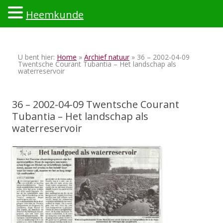
Heemkunde
Ski
to
U bent hier:
Home
»
Archief natuur
» 36 – 2002-04-09
con
Twentsche Courant Tubantia – Het landschap als
waterreservoir
36 – 2002-04-09 Twentsche Courant
Tubantia – Het landschap als
waterreservoir