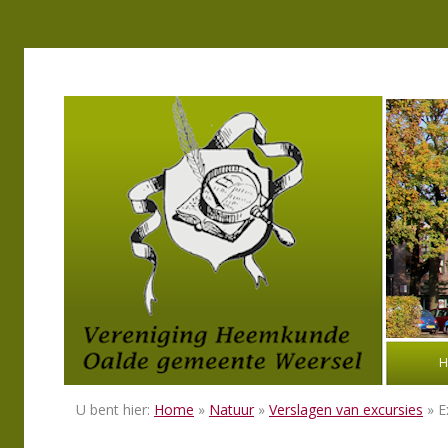
H
U bent hier:
Home
»
Natuur
»
Verslagen van excursies
» E