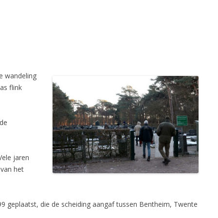
BIDPRENTJES OP EIGEN WEBSITE
PROGRA
OPENINGSTIJDEN 2025
NATUURW
KERKHOF WEERSELO
LID WORDEN OF KADO GEVEN
PROGRA
VERKOOP BOEKEN
NATUURW
SPONSOREN
INFORMA
e wandeling
PRIVACYVERKLARING
NATUUR
s flink
VERSLAG
 de
ARCHIEF
Vele jaren
 van het
99 geplaatst, die de scheiding aangaf tussen Bentheim, Twente