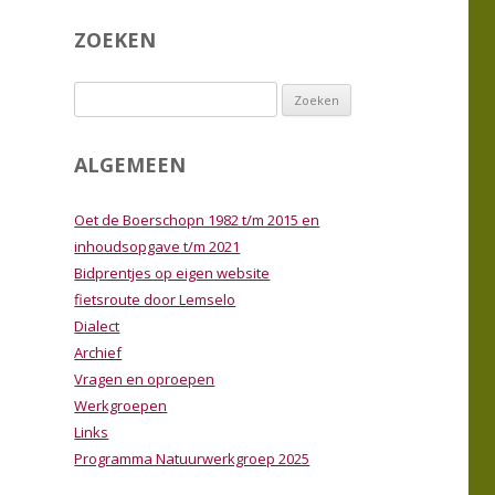
MMA
PROGRAMMA
ZOEKEN
ERKGROEP 2025
LEDENBIJEENKOMSTEN 2025
Zoeken
MMA
PROGRAMMA
naar:
ERKGROEP 2024
LEDENBIJEENKOMSTEN 2024
ALGEMEEN
TIE
WERKGROEP
Oet de Boerschopn 1982 t/m 2015 en
EN VAN EXCURSIES
inhoudsopgave t/m 2021
Bidprentjes op eigen website
 NATUUR
fietsroute door Lemselo
Dialect
Archief
Vragen en oproepen
Werkgroepen
Links
Programma Natuurwerkgroep 2025