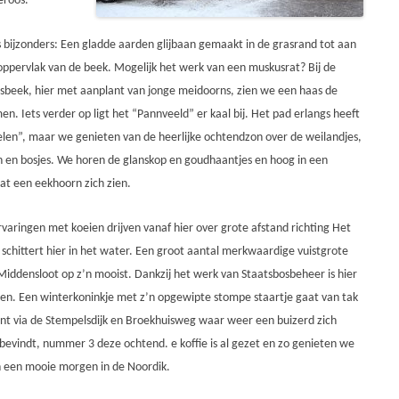
eroos.
s bijzonders: Een gladde aarden glijbaan gemaakt in de grasrand tot aan
ppervlak van de beek. Mogelijk het werk van een muskusrat? Bij de
sbeek
, hier met aanplant van jonge meidoorns, zien we een haas de
n. Iets verder op ligt het “
Pannveeld
” er kaal bij. Het pad erlangs heeft
len”, maar we genieten van de heerlijke ochtendzon over de weilandjes,
 en bosjes. We horen de glanskop en goudhaantjes en hoog in een
aat een eekhoorn zich zien.
varingen met koeien drijven vanaf hier over grote afstand richting Het
schittert hier in het water. Een groot aantal merkwaardige vuistgrote
Middensloot op z’n mooist. Dankzij het werk van Staatsbosbeheer is hier
n. Een winterkoninkje met z’n opgewipte stompe staartje gaat van tak
nt via de Stempelsdijk en Broekhuisweg waar weer een buizerd zich
 bevindt, nummer 3 deze ochtend.
e koffie is al gezet en zo genieten we
n een mooie morgen in de
Noordik
.