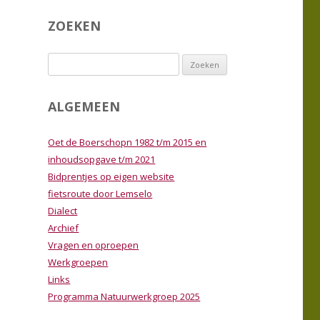
MMA
PROGRAMMA
ZOEKEN
ERKGROEP 2025
LEDENBIJEENKOMSTEN 2025
Zoeken
MMA
PROGRAMMA
naar:
ERKGROEP 2024
LEDENBIJEENKOMSTEN 2024
ALGEMEEN
TIE
WERKGROEP
Oet de Boerschopn 1982 t/m 2015 en
EN VAN EXCURSIES
inhoudsopgave t/m 2021
Bidprentjes op eigen website
 NATUUR
fietsroute door Lemselo
Dialect
Archief
Vragen en oproepen
Werkgroepen
Links
Programma Natuurwerkgroep 2025