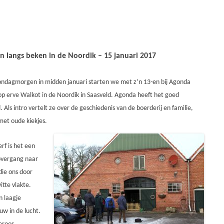
BIDPRENTJES OP EIGEN WEBSITE
PROGRA
OPENINGSTIJDEN 2025
NATUURW
KERKHOF WEERSELO
LID WORDEN OF KADO GEVEN
PROGRA
VERKOOP BOEKEN
n langs beken in de
Noordik –
15 januari 2017
NATUURW
SPONSOREN
INFORMA
PRIVACYVERKLARING
ndagmorgen in midden januari starten we met z’n 13-en bij
Agonda
NATUUR
p erve
Walkot
in de
Noordik
in Saasveld.
Agonda
heeft het goed
 Als intro vertelt ze over de geschiedenis van de boerderij en familie,
VERSLAG
met oude kiekjes.
ARCHIEF
rf is het een
overgang naar
die ons door
itte vlakte.
n laagje
uw in de lucht.