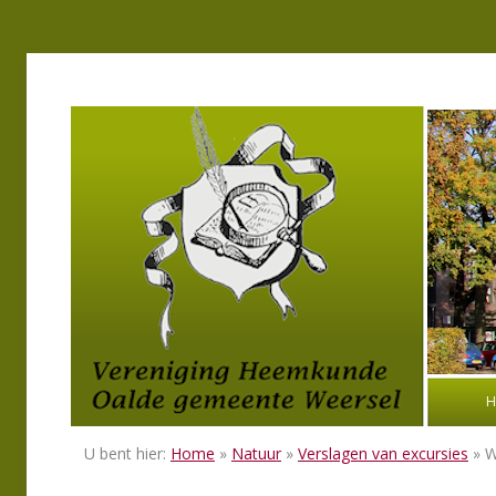
H
U bent hier:
Home
»
Natuur
»
Verslagen van excursies
» W