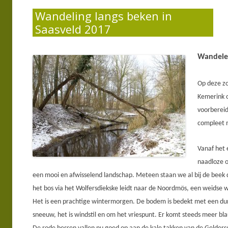
Wandeling langs beken in
Saasveld 2017
Wandele
Op deze zo
Kemerink
o
voorbereid.
compleet 
Vanaf het e
naadloze 
een mooi en afwisselend landschap. Meteen staan we al bij de beek 
het bos via het
Wolfersdiekske
leidt naar de
Noordmös
, een weidse w
Het is een prachtige wintermorgen. De bodem is bedekt met een du
sneeuw, het is windstil en om het vriespunt. Er komt steeds meer bla