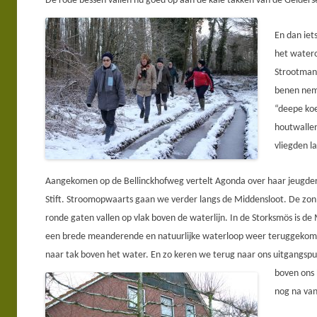
De rode
bessen vallen nu goed op aan de kale takken van de Gelders
En dan iet
het watero
Strootman
benen neme
“
deepe
koe
houtwallen
vliegden l
Aangekomen op de
Bellinckhofweg
vertelt
Agonda
over haar jeugder
Stift. Stroomopwaarts gaan we verder langs de Middensloot. De zon 
ronde gaten vallen op vlak boven de waterlijn. In de
Storksmös
is de 
een brede meanderende en natuurlijke waterloop weer terug
gekome
naar tak boven het water. En zo keren we terug naar ons uitgangspu
boven ons
nog na va