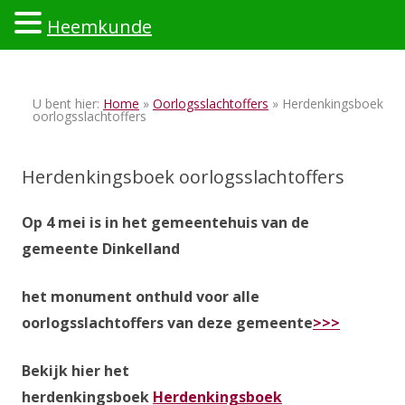
Heemkunde
Ski
to
U bent hier:
Home
»
Oorlogsslachtoffers
» Herdenkingsboek
con
oorlogsslachtoffers
Herdenkingsboek oorlogsslachtoffers
Op 4 mei is in het gemeentehuis van de
gemeente Dinkelland
het monument onthuld voor alle
oorlogsslachtoffers van deze gemeente
>>>
Bekijk hier het
herdenkingsboek
Herdenkingsboek