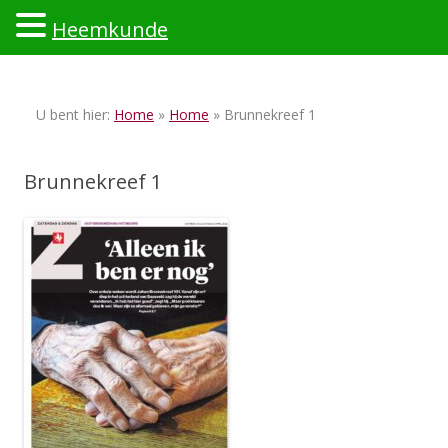
Heemkunde
Ski
to
U bent hier:
Home
»
Home
» Brunnekreef 1
con
Brunnekreef 1