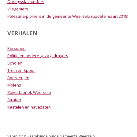
Oorlogsslachtoffers
Vliegeniers
Palestina-pioniers in de gemeente Weerselo (update maart 2018)
VERHALEN
Personen
Politie en andere gezagsdragers
Scholen
Trein en Spoor
Boerderijen
Molens
Zuivelfabriek Weerselo
Straten
Kastelen en havezaten
Vereniging Heemkunde oalde Gemeente Weerselo