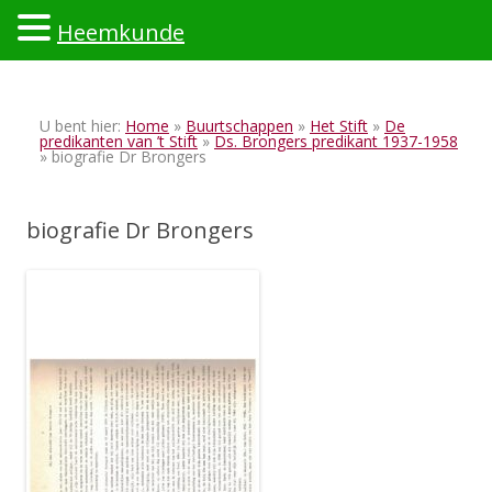
Heemkunde
Ski
to
U bent hier:
Home
»
Buurtschappen
»
Het Stift
»
De
con
predikanten van ’t Stift
»
Ds. Brongers predikant 1937-1958
» biografie Dr Brongers
biografie Dr Brongers